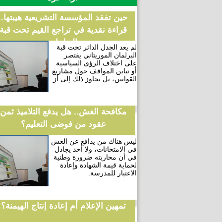
حين تفقد المؤسسة التشريعية هيبتها..
قراءة نقدية في تراجع القيم تحت قبة
البرلمان
لم يعد الجدل الدائر تحت قبة
البرلمان الموريتاني يقتصر
على اختلاف الرؤى السياسية
أو تباين المواقف حول مشاريع
القوانين، بل تجاوز ذلك إلى أز
مكافحة الغش.. هل يدفع التلاميذ ثمن
عقود من فوضى التعليم؟
ليس هناك من يدافع عن الغش
في الامتحانات، ولا أحد يجادل
في أن محاربته ضرورة وطنية
لحماية قيمة الشهادة وإعادة
الاعتبار للمدرسة.
تمهين الإعلام أم إعادة إنتاج الهيمنة؟