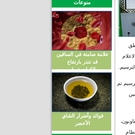
منوعات
اطق
علامة صامتة في الساقين
اعلام
قد تنذر بارتفاع
لترسيم.
الكوليسترول
رسيم تم
نين
فوائد وأضرار الشاي
اونون،
الأخضر
نظام