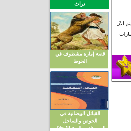
تراث
م الآن
يارات
قصة إمارة مشظوف في
الحوظ
القبائل البيضانية في
الحوض والساحل
الموريتاني وقصة الاحتلال