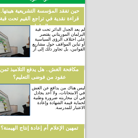
حين تفقد المؤسسة التشريعية هيبتها..
قراءة نقدية في تراجع القيم تحت قبة
البرلمان
لم يعد الجدل الدائر تحت قبة
البرلمان الموريتاني يقتصر
على اختلاف الرؤى السياسية
أو تباين المواقف حول مشاريع
القوانين، بل تجاوز ذلك إلى أز
مكافحة الغش.. هل يدفع التلاميذ ثمن
عقود من فوضى التعليم؟
ليس هناك من يدافع عن الغش
في الامتحانات، ولا أحد يجادل
في أن محاربته ضرورة وطنية
لحماية قيمة الشهادة وإعادة
الاعتبار للمدرسة.
تمهين الإعلام أم إعادة إنتاج الهيمنة؟