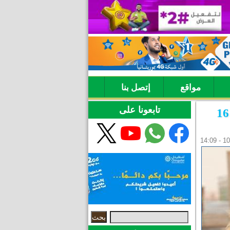
مواقع
إتصل بنا
تابعونا على
تسجيل 19 بؤرة من حمى الوادي المتصدع في 16
‏بحث ‏
استمارة البحث