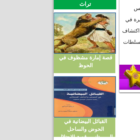
تراث
طس
الصغيرة في
 اكتشاف
لسلطات
قصة إمارة مشظوف في
الحوظ
القبائل البيضانية في
الحوض والساحل
الموريتاني وقصة الاحتلال