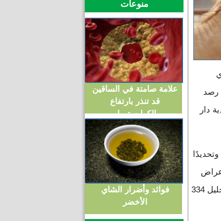
منوعات
ادي
علامة صامتة في الساقين
منذ رصد
قد تنذر بارتفاع
ة دار
الكوليسترول
تحديدًا
أعراض
فوائد وأضرار الشاي
للمرض، في حين تم نفي الاشتباه في ثماني بؤر أخرى، بعد تحليل 334
الأخضر