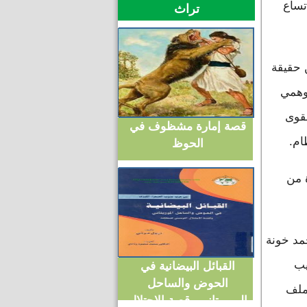
تساع
تراث
 حقيقة
وهمي
لقوى
قصة إمارة مشظوف في
ام.
الحوظ
 من
مد خونة
يب
القبائل البيضانية في
الحوض والساحل
لملف
الموريتاني وقصة الاحتلال