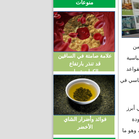
منوعات
من
علامة صامتة في الساقين
ياسية
قد تنذر بارتفاع
قواعد
الكوليسترول
ياسي في
 أبرز
فوائد وأضرار الشاي
دة
الأخضر
وهو ما