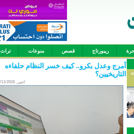
حرة
ريبورتاج
قصص
منوعات
تراث
آمرج وعدل بكرو.. كيف خسر النظام حلفاءه
ت
التاريخيين؟
اثنين, 05/11/2026 - 18:23