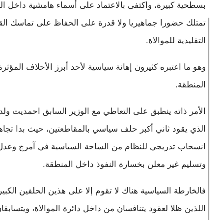
بسطحية كبيرة، واكتفى بالاعتماد على أسماء هامشية داخل ال
تمتلك حضورا جماهيريا ولا قدرة على الحفاظ على تماسك الق
التقليدية للموالاة.
وهو ما اعتبره كثيرون إهانة سياسية لأحد أبرز الأحلاف المؤثر
المنطقة.
الأمر ذاته ينطبق على التعاطي مع الوزير السابق احمديت ولد
الذي يقود ثاني أكبر حلف سياسي بالمقاطعتين، حيث بدا تجاهل
انسحاب تدريجي للنظام من الساحة السياسية في آمرج وعدل 
وتسليم غير معلن بخسارة النفوذ داخل المنطقة.
فالخارطة السياسية هناك لا تقوم إلا على هذين الحلفين الكبير
اللذين ظلا لعقود يتنافسان من داخل دائرة الموالاة، ويتسابقا