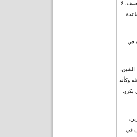
حلف، لا
الفرنسي للمنطقة
اعدة
ة في
 الشين،
ه وكأنه
بكرو،
ين،
ن في