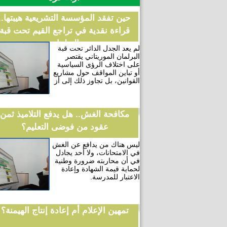
حين تفقد المؤسسة التشريعية هيبتها..
قراءة نقدية في تراجع القيم تحت قبة
البرلمان
لم يعد الجدل الدائر تحت قبة
البرلمان الموريتاني يقتصر
على اختلاف الرؤى السياسية
أو تباين المواقف حول مشاريع
القوانين، بل تجاوز ذلك إلى أز
مكافحة الغش.. هل يدفع التلاميذ ثمن
عقود من فوضى التعليم؟
ليس هناك من يدافع عن الغش
في الامتحانات، ولا أحد يجادل
في أن محاربته ضرورة وطنية
لحماية قيمة الشهادة وإعادة
الاعتبار للمدرسة.
تمهين الإعلام أم إعادة إنتاج الهيمنة؟