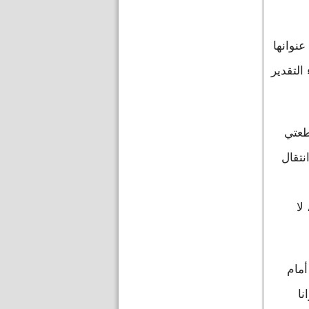
نوانها
التقدير
طعتي
نتقال
لا
أمام
ا