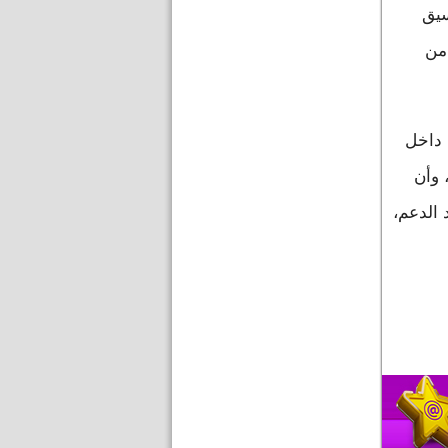
سيق
من
 داخل
 وأن
 الدعم،