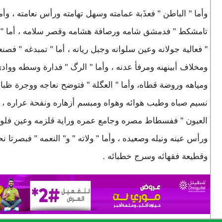
وأما " الباطن " فعذَبة عمامته وسهل تهامته ورأس نعامته ، وأما
تامشكط " فدمشق شامه ورصافة هشامه وقصر سلامه ، أما "
" فعالية جولانه وعين سلوانه وجبل ريانه ، أما " تمبدغه " فصنع
ومخلاف أبينهنه ومرفأ عدنه ، وأما " الرگ " فدارة وسطه وواد
ومياهه وروضة قطاه، وأما " العگلة " فتوضح نعاجه ووجرة ظبا
نسيم صباه وطيب هوائه وهواه ومبسم أزهاره ونفحة عراره ، و
العيون " ففسطاط مصره وجامع عمره وراية قلزمه وعين فلو
ورأس عينه ونيله وصعيده ، وأما " ولاته " و" النعمه " فبصرتا نح
وقطيعة فقهائه وسرج خطبائه .