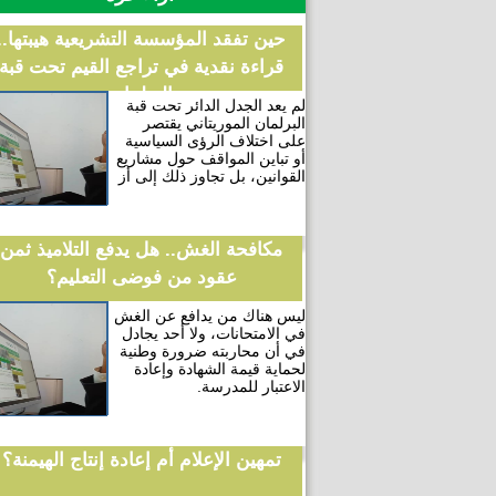
حين تفقد المؤسسة التشريعية هيبتها..
قراءة نقدية في تراجع القيم تحت قبة
البرلمان
لم يعد الجدل الدائر تحت قبة
البرلمان الموريتاني يقتصر
على اختلاف الرؤى السياسية
أو تباين المواقف حول مشاريع
القوانين، بل تجاوز ذلك إلى أز
مكافحة الغش.. هل يدفع التلاميذ ثمن
عقود من فوضى التعليم؟
ليس هناك من يدافع عن الغش
في الامتحانات، ولا أحد يجادل
في أن محاربته ضرورة وطنية
لحماية قيمة الشهادة وإعادة
الاعتبار للمدرسة.
تمهين الإعلام أم إعادة إنتاج الهيمنة؟