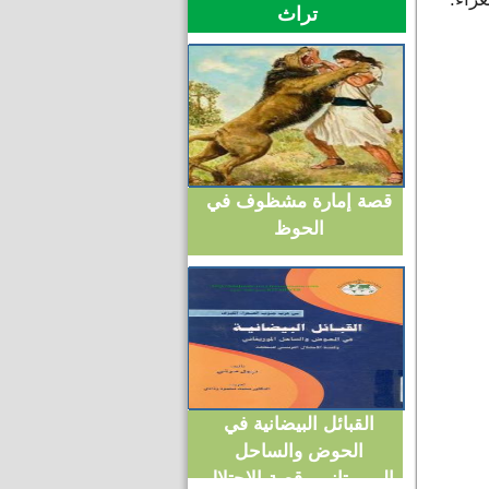
تراث
قصة إمارة مشظوف في
الحوظ
القبائل البيضانية في
الحوض والساحل
الموريتاني وقصة الاحتلال