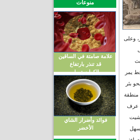
منوعات
ر، وعلى
ى
علامة صامتة في الساقين
يث
قد تنذر بارتفاع
الكوليسترول
خط يمر
و بئر
 منطقة
ث عرف
يشيت
فوائد وأضرار الشاي
الأخضر
وسهل
راء: