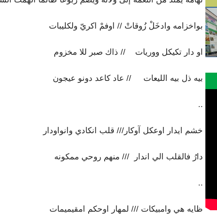
بواخزامه وادخَلْ زُوقاتْ // اوفمْ اكريّ ولكليبات
او دار تكيكل ووريات // ذاك صبر للا مخزوم
بيه ذل بيه الليعات // عاد كاعد دونو عيجون
..
خشم ايدار اوعكل آوكار/// قلب انكادي وانواودار
دارُ فالقلب الي اندار /// منهم روحي ممكونه
..
ظايه هي وامبيكات /// لمهار اوحكم امقيميمات