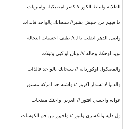
الطلابه وابياظ الكور // كصر امصيكيله وامبريات
ما فيهم من جنبش بشير// سبحانك يالواحد فالذات
واصل الدهر اتقلب يا ل// طيف احسيات التجاله
لويد اوحكمُ وجاله /// وناق او كبي وتيلات
والمصكول اوكورداله // سبحانك يالواحد فالذات
والدنيا لا تسدار اكرور // واشبه حد امركه مستور
عوانه واحسي افتور // العربي واجنك مقنجات
ول دايه والكسري ولتور // ولجيرر من فم الكوسات