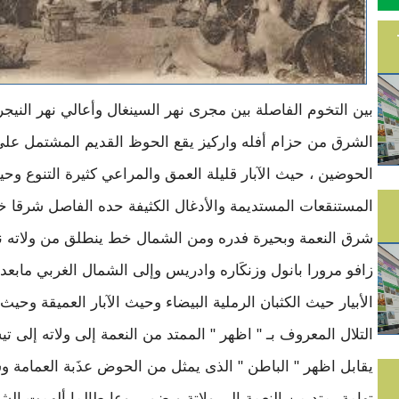
بين التخوم الفاصلة بين مجرى نهر السينغال وأعالي نهر النيج
الشرق من حزام أفله واركيز يقع الحوظ القديم المشتمل عل
الحوضين ، حيث الآبار قليلة العمق والمراعي كثيرة التنوع وح
المستنقعات المستديمة والأدغال الكثيفة حده الفاصل شرقا 
شرق النعمة وبحيرة فدره ومن الشمال خط ينطلق من ولاته نح
زافو مرورا بانول وزنكَاره وادريس وإلى الشمال الغربي مابعد
الأبيار حيث الكثبان الرملية البيضاء وحيث الآبار العميقة وحي
التلال المعروف بـ " اظهر " الممتد من النعمة إلى ولاته إلى ت
يقابل اظهر " الباطن " الذى يمثل من الحوض عذَبة العمامة 
تهامة يمتد من النعمة إلى ولاتة ويضم ربوعا طالما ألهمت الشع