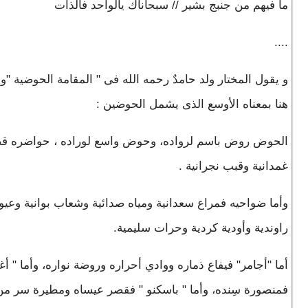
ما فيهم من جنبج بشير // سبحاناك يالواحد فالذات
....
و يقول المختار ولد حامدٌ رحمه الله فى " المقامة الحوضية "
هنا بمعناه الأوسع الذى يشمل الحوضين :
الحوض روض باسم لرواده، وحوض واسع لوراده ، حواضره ق
غمدانية وقبب نجرانية .
وأما ضواحيه فمراع سعدانية ومياه صدائية وشعاب بوانية وعيو
راوندية وأودية كردية وحرات سليمية.
أما "أجامر" فيفاع ذماره ووادي أحراره وروضة نواره، وأما " أ
فمنصورة سِنده، وأما " باسكنو " فقصر عيساه ومطيرة سر من 