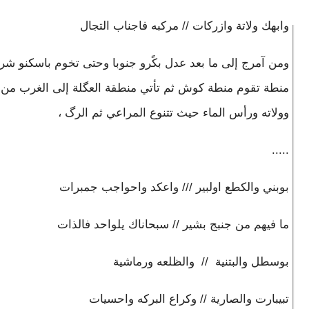
وابهك ولاتة وازركات // مركبه فاجناب التجال
ومن آمرج إلى ما بعد عدل بكًرو جنوبا وحتى تخوم باسكنو شرق
منطة تقوم منطة كوش ثم تأتي منطقة العگلة إلى الغرب من
وولاته ورأس الماء حيث تتنوع المراعي ثم الرگ ،
.....
بوبني والكطع اولبير /// واعكد واحواجب جمبرات
ما فيهم من جنبج بشير // سبحاناك يلواحد فالذات
بوسطل والبتنية // والظلعه ورماشية
تبيبارت والصارية // وكراع البركه واحسيات