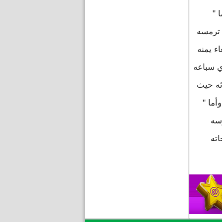
 "
 ترمسه
اء يمنه
ي سباعه
ئه حيث
أما "
سه
اته