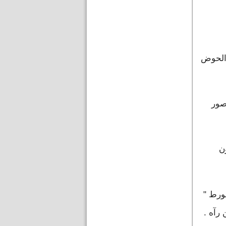
والحوض
صور
ن
غورط "
رآه .