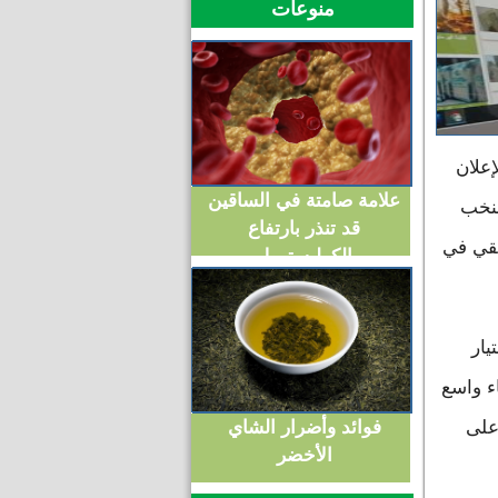
منوعات
علان
علامة صامتة في الساقين
لنخب
قد تنذر بارتفاع
يقي في
الكوليسترول
يار
ء واسع
فوائد وأضرار الشاي
على
الأخضر