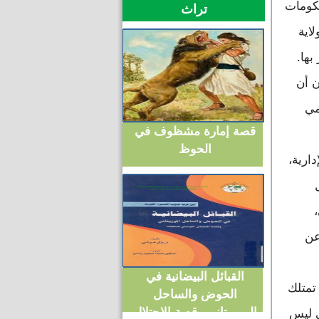
كومات
تراث
لاية
بها.
ن أن
مي
قصة إمارة مشظوف في
الحوظ
ارية،
عن
القبائل البيضانية في
تمتلك
الحوض والساحل
الموريتاني وقصة الاحتلال
ي ليس