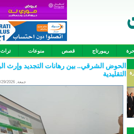
حرة
ريبورتاج
قصص
منوعات
تراث
الحوض الشرقي.. بين رهانات التجديد وإرث ال
ة
رة
التقليدية
جمعة, 05/29/2026 - 07:51