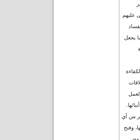
ر
ى عليهم
فساد
ا يجعل
لكفاءة
اقات
لعمل
ائها.
ثر من أي
، وفتح
لحوض