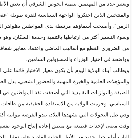
ويعتبر عدد من المهتمين بتنمية الحوض الشرقي أن بعض الأط
والمنتخبين الذين احتكروا الواجهة السياسية لفترة طويلة “عف
الزمن”، وأصبحت أسماؤهم مرتبطة لدى المواطنين بظواهر ال
وسوء التسيير أكثر من ارتباطها بالتنمية وخدمة السكان، وهو م
من الضروري القطع مع أساليب الماضي واعتماد معايير شفافة
وواضحة في اختيار الوزراء والمسؤولين السامين.
ويطالب أبناء الولاية اليوم بأن يكون معيار الاختيار قائما على ا
والمؤهلات العلمية والخبرة المهنية والحضور الشعبي، بدل العل
الضيقة والتوازنات التقليدية التي أضعفت ثقة المواطنين في ا
السياسي، وحرمت الولاية من الاستفادة الحقيقية من طاقات أبن
وفي ظل التحولات التي تشهدها البلاد، تبدو الفرصة مواتية أك
وقت مضى لإحداث قطيعة مع منطق إعادة إنتاج الوجوه نفسها
الباب أمام جيل جديد من الأطر الشابة القادرة على تمثيل ا