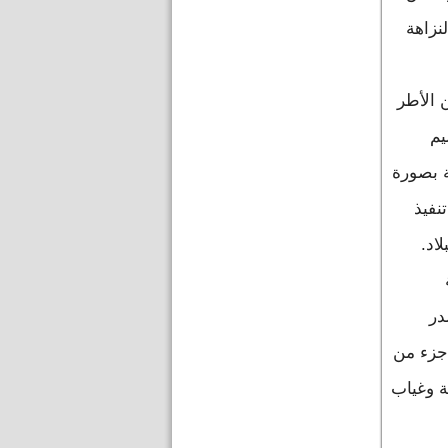
الفرنسي للمنطقة
نزاهة
 الأطر
يم
ة بصورة
نفيذ
اد.
در
جزء من
ة وغياب