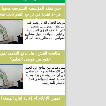
حين تفقد المؤسسة التشريعية هيبتها..
قراءة نقدية في تراجع القيم تحت قبة
البرلمان
لم يعد الجدل الدائر تحت قبة
البرلمان الموريتاني يقتصر
على اختلاف الرؤى السياسية
أو تباين المواقف حول مشاريع
القوانين، بل تجاوز ذلك إلى أز
مكافحة الغش.. هل يدفع التلاميذ ثمن
عقود من فوضى التعليم؟
ليس هناك من يدافع عن الغش
في الامتحانات، ولا أحد يجادل
في أن محاربته ضرورة وطنية
لحماية قيمة الشهادة وإعادة
الاعتبار للمدرسة.
تمهين الإعلام أم إعادة إنتاج الهيمنة؟