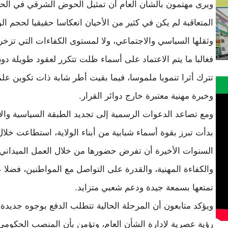
ويرى مهتمون بالشأن العام أن تمثيل الحوض الشرقي في الح
المتعاقبة لم يكن في كثير من الأحيان انعكاسا حقيقيا لحجم الو
وثقلها السياسي والاجتماعي، ولا لمستوى الكفاءات التي تزخر 
فغالبا ما يتم الاعتماد على أسماء ظلت تتكرر لعقود طويلة دو
تترك أثرا تنمويا ملموسا، فيما بقيت أطر شابة ذات تكوين عل
وخبرة مهنية معتبرة خارج دوائر القرار.
ومع تصاعد الدعوات الرسمية إلى تجديد الطبقة السياسية والإد
بدأت تبرز بقوة أسماء شبابية من أبناء الولاية، استطاعت خلال
السنوات الأخيرة أن تفرض حضورها من خلال العمل الميداني،
والكفاءة المهنية، والقدرة على التواصل مع المواطنين، فضلا 
تمتعها بسمعة جيدة ودعم شعبي متزايد.
ويؤكد متابعون أن المرحلة الحالية تتطلب الدفع بوجوه جديدة 
رؤية عصرية لإدارة الشأن العام، وتؤمن بأن المنصب الحكوم