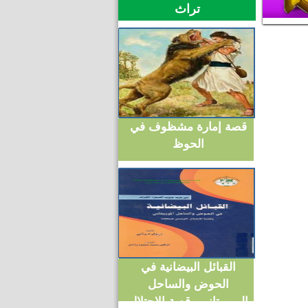
تراث
قصة إمارة مشظوف في
الحوظ
القبائل البيضانية في
الحوض والساحل
الموريتاني وقصة الاحتلال