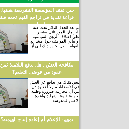
حين تفقد المؤسسة التشريعية هيبتها..
قراءة نقدية في تراجع القيم تحت قبة
البرلمان
لم يعد الجدل الدائر تحت قبة
البرلمان الموريتاني يقتصر
على اختلاف الرؤى السياسية
أو تباين المواقف حول مشاريع
القوانين، بل تجاوز ذلك إلى أز
مكافحة الغش.. هل يدفع التلاميذ ثمن
عقود من فوضى التعليم؟
ليس هناك من يدافع عن الغش
في الامتحانات، ولا أحد يجادل
في أن محاربته ضرورة وطنية
لحماية قيمة الشهادة وإعادة
الاعتبار للمدرسة.
تمهين الإعلام أم إعادة إنتاج الهيمنة؟