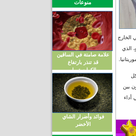
منوعات
ي الخارج
، الذي
علامة صامتة في الساقين
يتانيا.
قد تنذر بارتفاع
الكوليسترول
كل
ون بين
 أداء
فوائد وأضرار الشاي
الأخضر